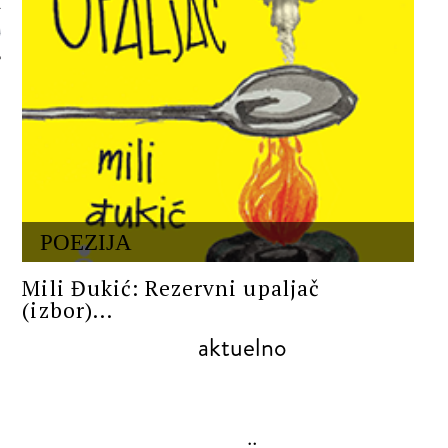
 AUTORA
POEZIJA
Mili Đukić: Rezervni upaljač
(izbor)...
aktuelno