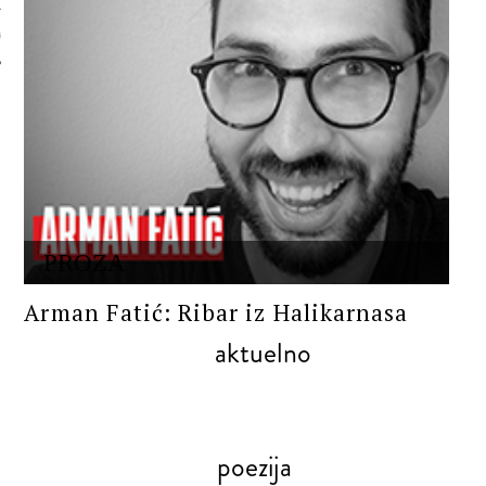
 AUTORA
PROZA
Arman Fatić: Ribar iz Halikarnasa
aktuelno
poezija