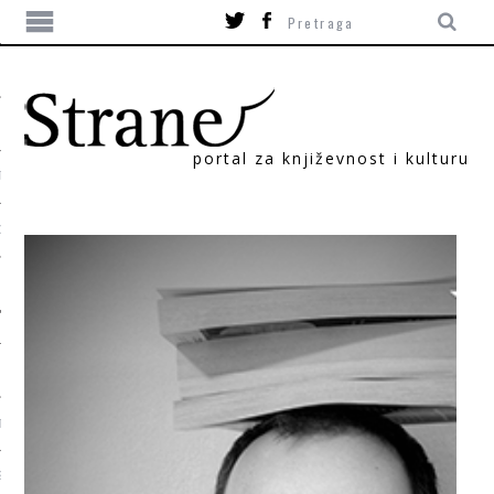
portal za književnost i kulturu
TIKA
ORI
T
SUM