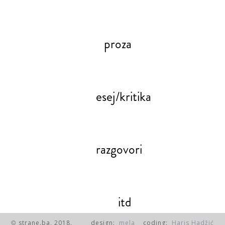
proza
esej/kritika
razgovori
itd
strane.ba, 2018.
design:
mela
coding:
Haris Hadžić
©