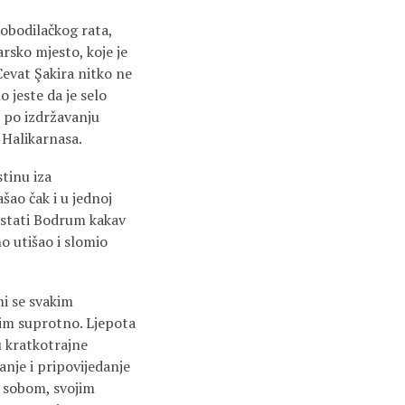
lobodilačkog rata,
arsko mjesto, koje je
evat Şakira nitko ne
 jeste da je selo
, po izdržavanju
 Halikarnasa.
tinu iza
šao čak i u jednoj
postati Bodrum kakav
o utišao i slomio
mi se svakim
im suprotno. Ljepota
u kratkotrajne
anje i pripovijedanje
a sobom, svojim