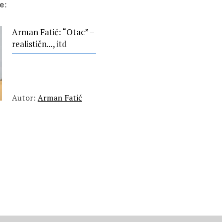
e:
Arman Fatić: “Otac” –
realističn...,
itd
Autor:
Arman Fatić