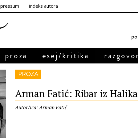
mpressum
Indeks autora
por
proza
esej/kritika
razgovo
PROZA
Arman Fatić: Ribar iz Halik
Autor/ica: Arman Fatić