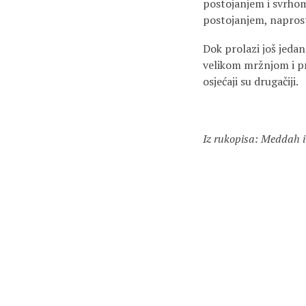
postojanjem i svrhom.
postojanjem, naprost
Dok prolazi još jedan
velikom mržnjom i pr
osjećaji su drugačiji.
Iz rukopisa: Meddah i