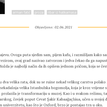
arman fatić
proza
ribar iz halikarnasa
Objavljeno: 02.06.2021
ajevu. Ovoga puta sjedim sam, pijem kafu, i razmišljam kako sam
ezirom, ovaj grad nazivao zatvorom i jedva čekao da ga napus
. Možda je najbolji način da ih opišem jednom pričom, koja se če
u dva velika rata, dok su se ruine nekad velikog carstva polako 
ekadašnja velika Istanbulska bogomolja, koja je kroz vrijeme s
ije, prolazila je transformaciju u muzej. Kao i u svakom režimu, 
arskog, čovjek poput Cevat Şakir Kabaağaçlıiua, učen u svojoj
univerzitetu, kao što je Oxford, brzo je postajao trn u oku.