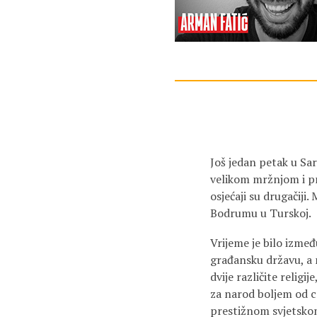
Još jedan petak u Sar
velikom mržnjom i pr
osjećaji su drugačiji
Bodrumu u Turskoj.
Vrijeme je bilo izmeđ
građansku državu, a n
dvije različite relig
za narod boljem od c
prestižnom svjetskom 