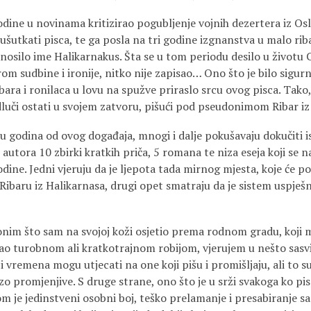
odine u novinama kritizirao pogubljenje vojnih dezertera iz Os
 ušutkati pisca, te ga posla na tri godine izgnanstva u malo rib
osilo ime Halikarnakus. Šta se u tom periodu desilo u životu C
om sudbine i ironije, nitko nije zapisao… Ono što je bilo sigurno
ribara i ronilaca u lovu na spužve priraslo srcu ovog pisca. Tako
dluči ostati u svojem zatvoru, pišući pod pseudonimom Ribar iz
u godina od ovog događaja, mnogi i dalje pokušavaju dokučiti is
autora 10 zbirki kratkih priča, 5 romana te niza eseja koji se na
odine. Jedni vjeruju da je ljepota tada mirnog mjesta, koje će 
ibaru iz Halikarnasa, drugi opet smatraju da je sistem uspješn
onim što sam na svojoj koži osjetio prema rodnom gradu, koji 
o turobnom ali kratkotrajnom robijom, vjerujem u nešto sasv
i vremena mogu utjecati na one koji pišu i promišljaju, ali to s
rzo promjenjive. S druge strane, ono što je u srži svakoga ko pis
m je jedinstveni osobni boj, teško prelamanje i presabiranje s