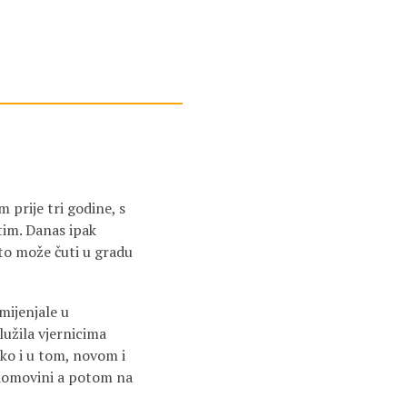
 prije tri godine, s
tim. Danas ipak
sto može čuti u gradu
mijenjale u
lužila vjernicima
tako i u tom, novom i
 domovini a potom na