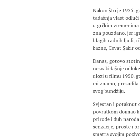
Nakon što je 1925. g
tadašnja vlast odluči
u grčkim vremenima n
zna pouzdano, jer igr
blagih radnih ljudi, 
kazne, Cevat Şakir o
Danas, gotovo stotin
nesvakidašnje odluke 
ulozi u filmu 1950. g
mi znamo, presudila R
svog bundžiju.
Svjestan i potaknut 
povratkom doimao ka
prirode i duh naroda 
senzacije, proste i b
smatra svojim pozivo