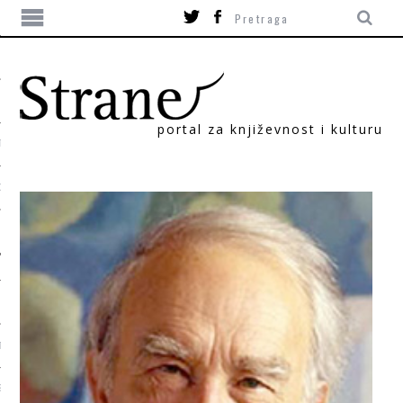
portal za književnost i kulturu
TIKA
ORI
T
SUM