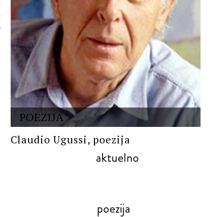
 AUTORA
POEZIJA
Claudio Ugussi, poezija
aktuelno
poezija