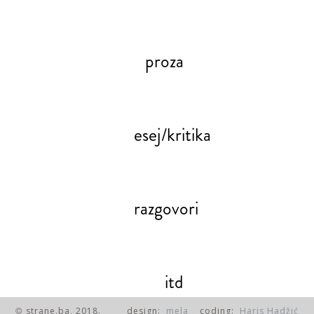
proza
esej/kritika
razgovori
itd
strane.ba, 2018.
design:
mela
coding:
Haris Hadžić
©