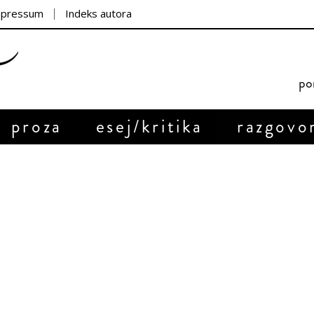
mpressum
Indeks autora
por
proza
esej/kritika
razgovo