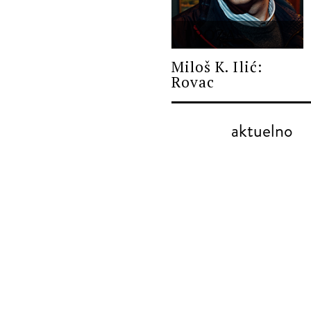
PROZA
Miloš K. Ilić:
Rovac
aktuelno