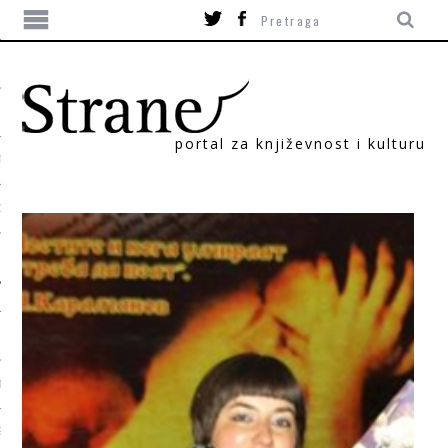
portal za književnost i kulturu
TIKA
ORI
T
SUM