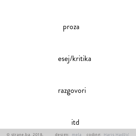
proza
esej/kritika
razgovori
itd
strane.ba, 2018.
design:
mela
coding:
Haris Hadžić
©