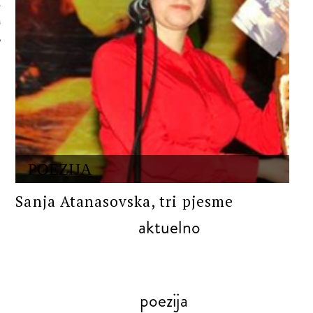
 AUTORA
POEZIJA
Sanja Atanasovska, tri pjesme
aktuelno
poezija