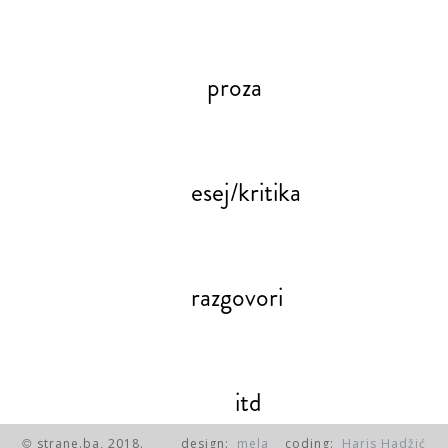
proza
esej/kritika
razgovori
itd
strane.ba, 2018.
design:
mela
coding:
Haris Hadžić
©