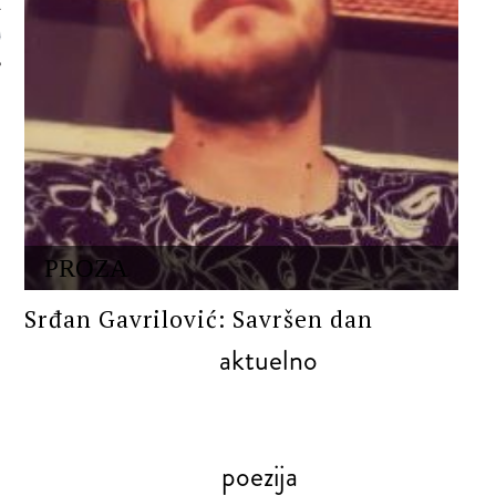
 AUTORA
PROZA
Srđan Gavrilović: Savršen dan
aktuelno
poezija