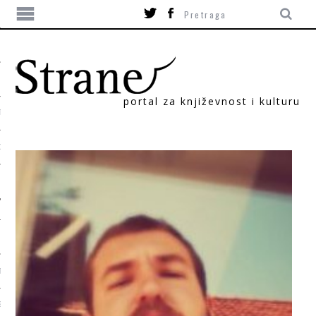
portal za književnost i kulturu
TIKA
ORI
T
SUM