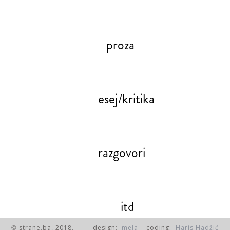
proza
esej/kritika
razgovori
itd
strane.ba, 2018.
design:
mela
coding:
Haris Hadžić
©