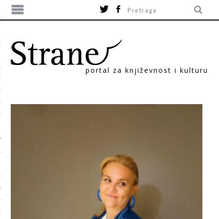
portal za književnost i kulturu
TIKA
ORI
T
SUM