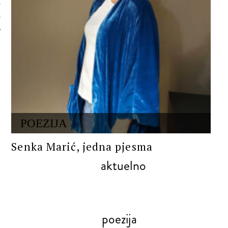
 AUTORA
POEZIJA
Senka Marić, jedna pjesma
aktuelno
poezija