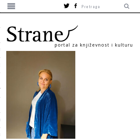
portal za književnost i kulturu
TIKA
ORI
T
SUM