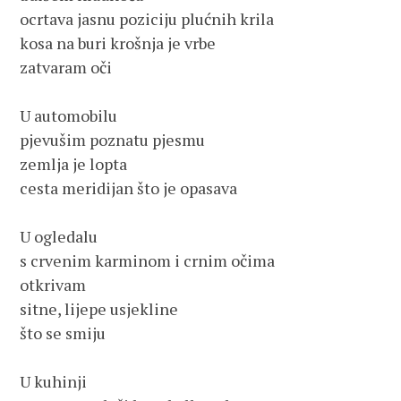
ocrtava jasnu poziciju plućnih krila

kosa na buri krošnja je vrbe

zatvaram oči

U automobilu

pjevušim poznatu pjesmu

zemlja je lopta

cesta meridijan što je opasava

U ogledalu

s crvenim karminom i crnim očima

otkrivam 

sitne, lijepe usjekline 

što se smiju

U kuhinji
