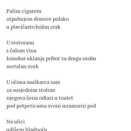
Palim cigaretu 

otpuhujem dimove polako

u plavičasto bojim zrak

U restoranu 

s čašom vina

konobar uklanja pribor za drugu osobu

metalan zvuk

U očima muškarca sam

za susjednim stolom

njegova žena odlazi u toalet

pod potpeticama zvoni mramorni pod

Na ulici 

udišem hladnoću
