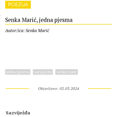
POEZIJA
 AUTORA
Senka Marić, jedna pjesma
Autor/ica: Senka Marić
jedna pjesma
sazviježđa
senka marić
Objavljeno: 02.03.2024
Sazviježđa 