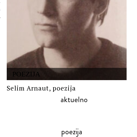
 AUTORA
POEZIJA
Selim Arnaut, poezija
aktuelno
poezija