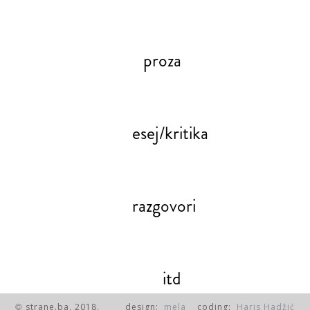
proza
esej/kritika
razgovori
itd
strane.ba, 2018.
design:
mela
coding:
Haris Hadžić
©