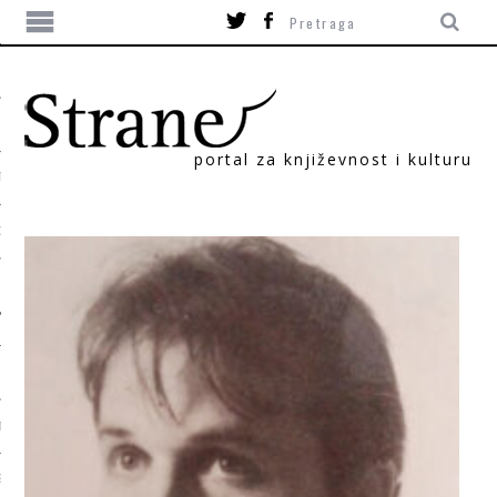
portal za književnost i kulturu
TIKA
ORI
T
SUM