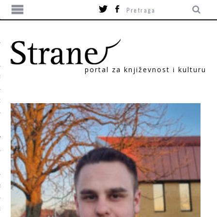
portal za književnost i kulturu
TIKA
ORI
T
SUM