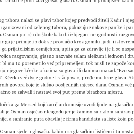
stranku ce pristižući glasač glasati. Osman bi pribilježen kao nj
g tabora nalazi se plavi tabor kojeg predvodi žitelj Kadir i nje
e organizovani od zelenog tabora, pokazuju znakove panike i par
. Osman potrča do škole kako bi izbjegao neugodnosti razgovor
ir ga je primijetio dok se provlačio kroz gomilu ljudi, i istov
 ga prijateljskim osmijehom, upita ga za zdravlje i je li se nasp
dvojica razgovaraju, glasno nazvaše selam alejkum i jednom i d
r bi mu to poremetilo već pripremeljeni tok misli te započe ko
 njegove kćerke o kojima su govorili danima unazad. ”Evo sad 
”. Kćerka već dvije godine traži posao, prođe mu kroz glavu. Ako 
ornih govora koje je slušao posljednjih mjesec dana. Osman već
dačno se zahvali i nastavi svoj put prema biračkom mjestu.
očeka ga Mersed koji kao član komisije uvodi ljude na glasačko
li je Osman osjećao nleagodu jer je kamion sa rizlom sanirao p
ije, a saniranje puta obavila je firma kandidata sa liste koju 
 Osman sjede u glasačku kabinu sa glasačkim listićem i tu nasta