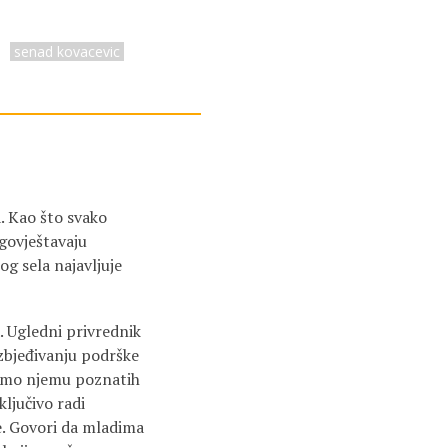
senad kovacevic
a. Kao što svako
agovještavaju
og sela najavljuje
. Ugledni privrednik
ezbjeđivanju podrške
z samo njemu poznatih
ključivo radi
e. Govori da mladima