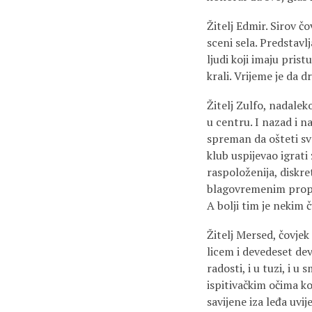
Žitelj Edmir. Sirov č
sceni sela. Predsta
ljudi koji imaju pris
krali. Vrijeme je da 
Žitelj Zulfo, nadaleko
u centru. I nazad i na
spreman da ošteti sva
klub uspijevao igrati
raspoloženija, diskr
blagovremenim propuš
A bolji tim je nekim
Žitelj Mersed, čovjek
licem i devedeset deve
radosti, i u tuzi, i 
ispitivačkim očima ko
savijene iza leđa uvi