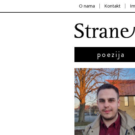
O nama
Kontakt
I
poezija