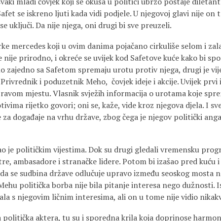
svaki mladi čovjek koji se okuša u politici ubrzo postaje diletan
fet se iskreno ljuti kada vidi podjele. U njegovoj glavi nije on taj
se uključi. Da nije njega, oni drugi bi sve preuzeli.
e mercedes koji u ovim danima pojačano cirkuliše selom i zalaz
 nije prirodno, i okreće se uvijek kod Safetove kuće kako bi sp
no zajedno sa Safetom spremaju urotu protiv njega, drugi je vi
rivrednik i poduzetnik Meho, čovjek ideje i akcije. Uvijek prvi 
 pravom mjestu. Vlasnik svježih informacija o urotama koje spre
tivima rijetko govori; oni se, kaže, vide kroz njegova djela. I s
e za događaje na vrhu države, zbog čega je njegov politički a
o je političkim vijestima. Dok su drugi gledali vremensku progn
tre, ambasadore i stranačke lidere. Potom bi izašao pred kuću i
n da se sudbina države odlučuje upravo između seoskog mosta na
ehu politička borba nije bila pitanje interesa nego dužnosti. I
la s njegovim ličnim interesima, ali on u tome nije vidio nikak
politička aktera, tu su i sporedna krila koja doprinose harmoni