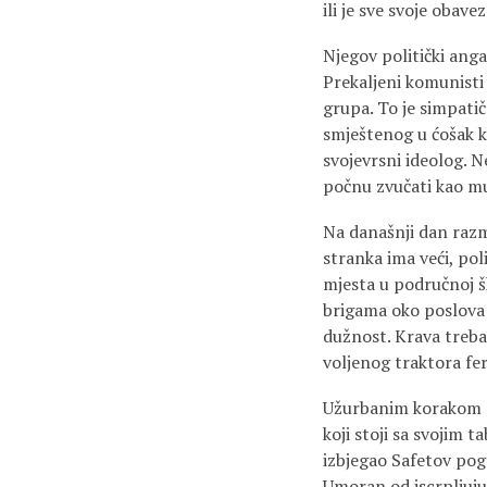
ili je sve svoje obav
Njegov politički anga
Prekaljeni komunisti 
grupa. To je simpati
smještenog u ćošak ko
svojevrsni ideolog. N
počnu zvučati kao m
Na današnji dan razms
stranka ima veći, pol
mjesta u područnoj šk
brigama oko poslova 
dužnost. Krava treba
voljenog traktora fe
Užurbanim korakom pr
koji stoji sa svojim 
izbjegao Safetov pogl
Umoran od iscrpljuju