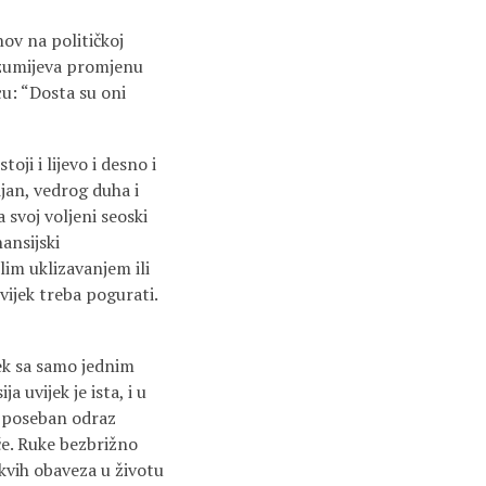
nov na političkoj
azumijeva promjenu
cu: “Dosta su oni
oji i lijevo i desno i
ijan, vedrog duha i
 svoj voljeni seoski
ansijski
lim uklizavanjem ili
vijek treba pogurati.
jek sa samo jednim
a uvijek je ista, i u
ju poseban odraz
će. Ruke bezbrižno
akvih obaveza u životu