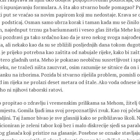
 ispunjavanju formulara. A šta ako stvarno bude pomagao? Pr
aki put se vraćao sa novim papirom koji mu nedostaje. Krava se
aj podsticaj. Osman samo ubrza korak i taman kada mu se činilo
n, najednput trznu ga baršumnasti i veseo glas žitelja Mehe ko
e i pozdravi ga tako srdačno kao da je sreo nekog svoga najrođe
a, ali nekako kao da su se zbližili posljednjih dana tokom dugo
 je prijeko potrebna kao zaštita od nabujale rijeke, kako bi zaš
tero gladnih usta. Meho je pokazao neobičnu susretljivost i s
u, ne tražeći ništa zauzvrat, osim razumije se sitnice da on i
nku na izborima. Pozida bi stvarno riješila problem, pomisli o
d im rijeka ne prolazi deset metara od štale. Ako voda odnese 
ho ni njihovi taborski ratovi.
 propitao o zdravlju i vremenskim prilikama sa Mehom, žitelj
estu. Gomila ljudi ima svoj prepoznatljivi zvuk. Kao roj pčela
aljini. Taj žamor bivao je sve glasniji kako se približavao školi.
cioniran je zeleni tabor koji bez i malo diskrecije sjedi sa para
kog glasača koji pristize na glasanje. Posebne se oznake stavlja