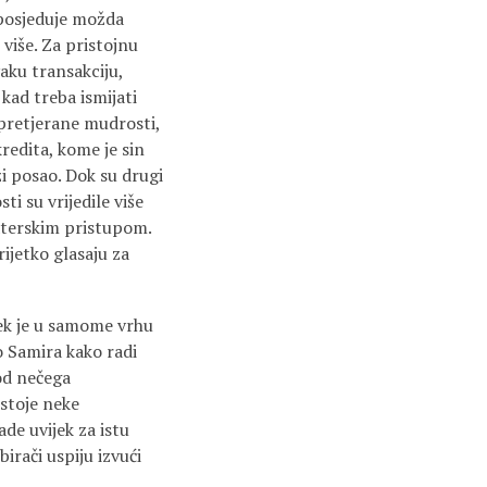
 posjeduje možda
 više. Za pristojnu
aku transakciju,
kad treba ismijati
 pretjerane mudrosti,
edita, kome je sin
i posao. Dok su drugi
ti su vrijedile više
materskim pristupom.
ijetko glasaju za
ijek je u samome vrhu
o Samira kako radi
 od nečega
ostoje neke
de uvijek za istu
birači uspiju izvući