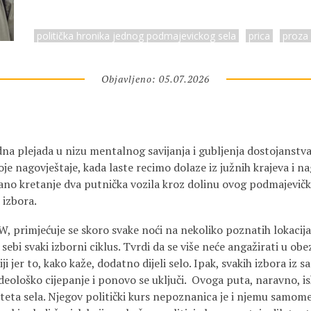
politička hronika jednog podmajevickog sela
prica
proza
Objavljeno: 05.07.2026
edna plejada u nizu mentalnog savijanja i gubljenja dostojanstv
je nagovještaje, kada laste recimo dolaze iz južnih krajeva i n
čano kretanje dva putnička vozila kroz dolinu ovog podmajevičk
 izbora.
W, primjećuje se skoro svake noći na nekoliko poznatih lokacija
 sebi svaki izborni ciklus. Tvrdi da se više neće angažirati u ob
iji jer to, kako kaže, dodatno dijeli selo. Ipak, svakih izbora i
deološko cijepanje i ponovo se uključi. Ovoga puta, naravno, is
riteta sela. Njegov politički kurs nepoznanica je i njemu samom