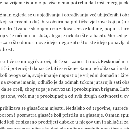
eze na vrijeme ispunio pa više nema potrebu da troši energiju ok
žman ogleda se u ubjeđivanju i obrađivanju već ubijeđenih i ob
koji su crveni u duši bez obzira na političke vjetrove koji pušu 
čno društvance sklonjeno iza zidova seoske kafane, poput star
ji više ničemu ne služi, ali ga je nekako šteta baciti. Mersed j
e zato što donosi nove ideje, nego zato što iste ideje ponavlja
udrost.
rit će se mnogi čvorovi, ali će se i zamrsiti novi. Beskonačne 
itički potencijal danas će biti završene. Samo nekoliko sati na
oli ovoga sela, svoje imanje napustio je vrijedni domaćin i ži
na svome imanju, odlučio je da odmah tokom jutarnjih sati ob
 da se oteli, zbog toga je nervozan i preokupiran brigama. Luf
rgusona, veća mu je preokupacija od svih drugih aktivnosti u o
iblizava se glasačkom mjestu. Nedaleko od trgovine, susreće
taborom i posmatra glasače koji pristižu na glasanje. Osman spust
ed koji će sigurno prodrijeti duboko u njegov um i zaključiti za 
ćih rasprava sa njim oko dodjele poljoprivrednih podsticaja, ob