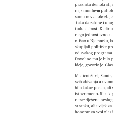
praznika demokratije
najzanimljiviji psiho
sumu novca obezbijed
tako da zakine i onog
tuđu slabost, Kadir o
nego jednostavno zat
otišao u Njemačku, k
skupljali političke pr
od svakog programa. 
Dovoljno mu je bilo p
ideje, govorio je. Gla
Mistični žitelj Samir,
svih zbivanja u ovome
bilo kakav posao, ali
istovremeno. Blizak p
nerazriješene nesluga
stranku, ali uvijek za
honorar za svoj glas 