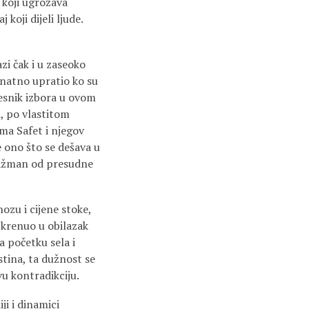
t koji ugrožava
 koji dijeli ljude.
i čak i u zaseoko
onatno upratio ko su
jesnik izbora u ovom
i, po vlastitom
ma Safet i njegov
ve ono što se dešava u
ngažman od presudne
ozu i cijene stoke,
 krenuo u obilazak
 početku sela i
stina, ta dužnost se
vu kontradikciju.
ji i dinamici