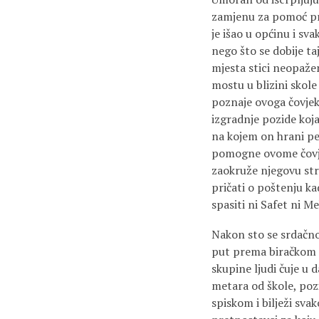
zamjenu za pomoć pri
je išao u općinu i sv
nego što se dobije t
mjesta stici neopaže
mostu u blizini skol
poznaje ovoga čovjek
izgradnje pozide koja
na kojem on hrani pe
pomogne ovome čovjek
zaokruže njegovu stra
pričati o poštenju ka
spasiti ni Safet ni Me
Nakon sto se srdačno
put prema biračkom mj
skupine ljudi čuje u d
metara od škole, pozi
spiskom i bilježi sva