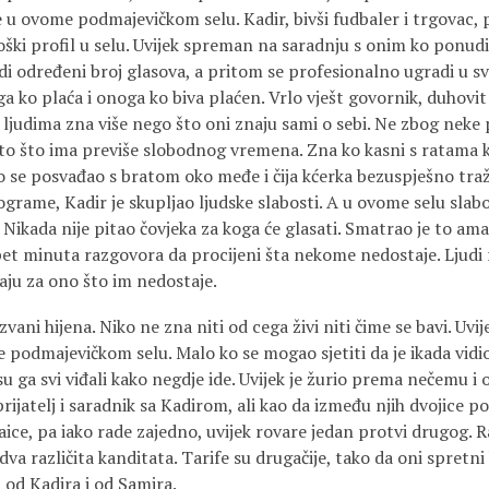
 u ovome podmajevičkom selu. Kadir, bivši fudbaler i trgovac,
loški profil u selu. Uvijek spreman na saradnju s onim ko ponudi
i određeni broj glasova, a pritom se profesionalno ugradi u sv
a ko plaća i onoga ko biva plaćen. Vrlo vješt govornik, duhovit 
 ljudima zna više nego što oni znaju sami o sebi. Ne zbog neke
o što ima previše slobodnog vremena. Zna ko kasni s ratama kr
o se posvađao s bratom oko međe i čija kćerka bezuspješno traž
ograme, Kadir je skupljao ljudske slabosti. A u ovome selu slabos
Nikada nije pitao čovjeka za koga će glasati. Smatrao je to a
et minuta razgovora da procijeni šta nekome nedostaje. Ljudi r
saju za ono što im nedostaje.
 zvani hijena. Niko ne zna niti od cega živi niti čime se bavi. Uv
 podmajevičkom selu. Malo ko se mogao sjetiti da je ikada vidi
 su ga svi viđali kako negdje ide. Uvijek je žurio prema nečemu i
rijatelj i saradnik sa Kadirom, ali kao da između njih dvojice p
ice, pa iako rade zajedno, uvijek rovare jedan protvi drugog. Ra
 dva različita kanditata. Tarife su drugačije, tako da oni spretni 
i od Kadira i od Samira.