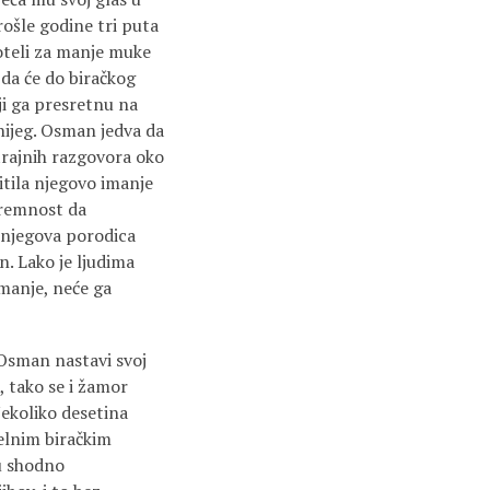
ošle godine tri puta
 oteli za manje muke
 da će do biračkog
ji ga presretnu na
nijeg. Osman jedva da
trajnih razgovora oko
titila njegovo imanje
premnost da
 njegova porodica
n. Lako je ljudima
imanje, neće ga
 Osman nastavi svoj
, tako se i žamor
 Nekoliko desetina
lelnim biračkim
ju shodno