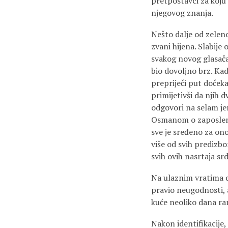
pretpostavci za koju 
njegovog znanja.
Nešto dalje od zeleno
zvani hijena. Slabij
svakog novog glasača
bio dovoljno brz. Kad
prepriječi put dočeka
primijetivši da njih 
odgovori na selam je
Osmanom o zaposlenju
sve je sređeno za ono
više od svih predizb
svih ovih nasrtaja sr
Na ulaznim vratima d
pravio neugodnosti, a
kuće neoliko dana ran
Nakon identifikacije,