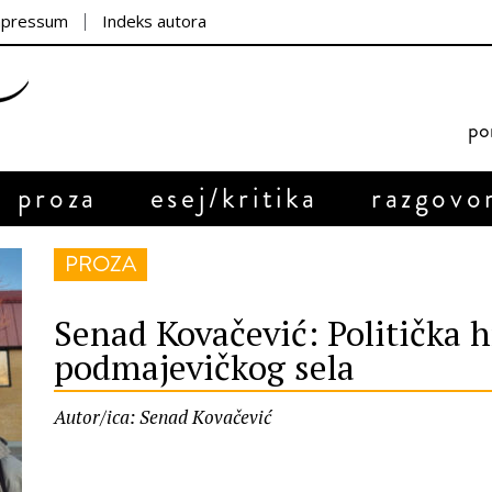
mpressum
Indeks autora
por
proza
esej/kritika
razgovo
PROZA
Senad Kovačević: Politička 
podmajevičkog sela
Autor/ica: Senad Kovačević