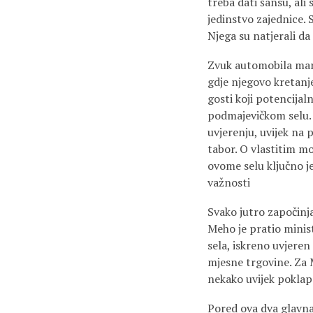
treba dati šansu, ali 
jedinstvo zajednice. Sa
Njega su natjerali da 
Zvuk automobila mark
gdje njegovo kretanje
gosti koji potencijal
podmajevičkom selu. P
uvjerenju, uvijek na
tabor. O vlastitim mo
ovome selu ključno j
važnosti
Svako jutro započinja
Meho je pratio minis
sela, iskreno uvjere
mjesne trgovine. Za M
nekako uvijek poklapa
Pored ova dva glavna 