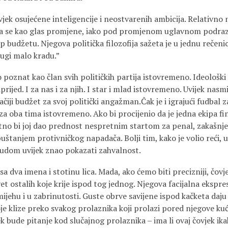
ovjek osujećene inteligencije i neostvarenih ambicija. Relativno 
vlja se kao glas promjene, iako pod promjenom uglavnom podr
tup budžetu. Njegova politička filozofija sažeta je u jednu rečeni
drugi malo kradu.”
 poznat kao član svih političkih partija istovremeno. Ideološki st
prijed. I za nas i za njih. I star i mlad istovremeno. Uvijek nasm
čiji budžet za svoj politički angažman.Čak je i igrajući fudbal za
 za oba tima istovremeno. Ako bi procijenio da je jedna ekipa fin
etno bi joj dao prednost nespretnim startom za penal, zakašnje
tanjem protivničkog napadača. Bolji tim, kako je volio reći, u
 čudom uvijek znao pokazati zahvalnost.
 sa dva imena i stotinu lica. Mada, ako ćemo biti precizniji, čov
t ostalih koje krije ispod tog jednog. Njegova facijalna ekspresij
u smijehu i u zabrinutosti. Guste obrve savijene ispod kačketa da
je klize preko svakog prolaznika koji prolazi pored njegove ku
jek bude pitanje kod slučajnog prolaznika – ima li ovaj čovjek ik