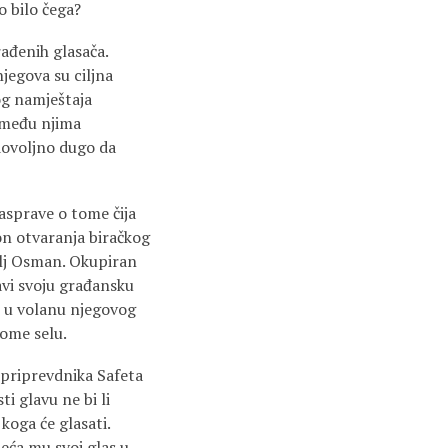
o bilo čega?
rađenih glasača.
njegova su ciljna
og namještaja
e među njima
 dovoljno dugo da
rasprave o tome čija
kon otvaranja biračkog
telj Osman. Okupiran
avi svoju građansku
t u volanu njegovog
vome selu.
 priprevdnika Safeta
i glavu ne bi li
koga će glasati.
eća mu svoj glas u