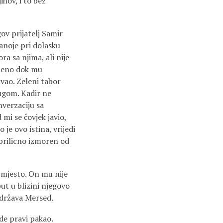
ihov, i to bez
gov prijatelj Samir
anoje pri dolasku
a sa njima, ali nije
remeno dok mu
avao. Zeleni tabor
rugom. Kadir ne
nverzaciju sa
mi se čovjek javio,
je ovo istina, vrijedi
 prilicno izmoren od
 mjesto. On mu nije
ut u blizini njegovo
podržava Mersed.
de pravi pakao.