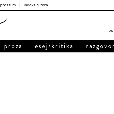
mpressum
Indeks autora
por
proza
esej/kritika
razgovo