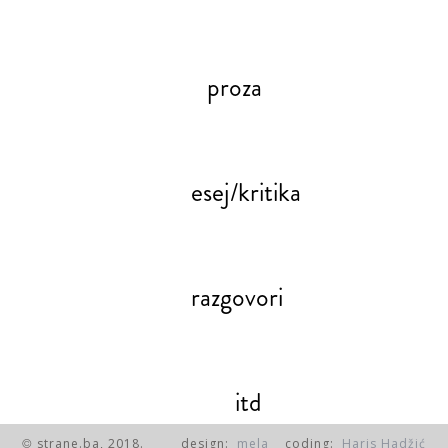
proza
esej/kritika
razgovori
itd
strane.ba, 2018.
design:
mela
coding:
Haris Hadžić
©