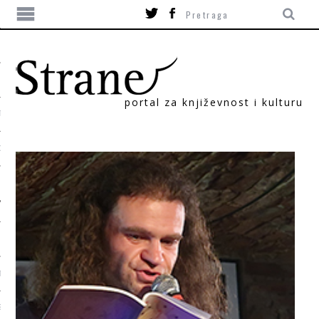
portal za književnost i kulturu
TIKA
ORI
T
SUM