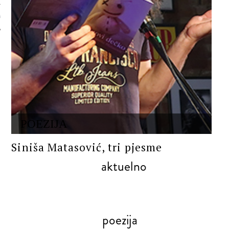
 AUTORA
POEZIJA
Siniša Matasović, tri pjesme
aktuelno
poezija