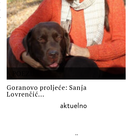
 AUTORA
POEZIJA
Goranovo proljeće: Sanja
Lovrenčić...
aktuelno