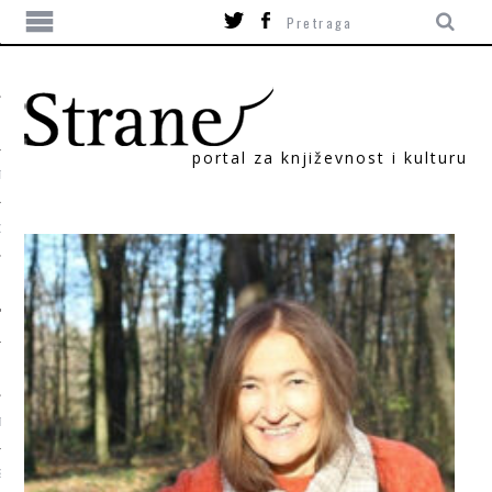
portal za književnost i kulturu
TIKA
ORI
T
SUM