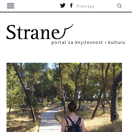
portal za književnost i kulturu
TIKA
ORI
T
SUM