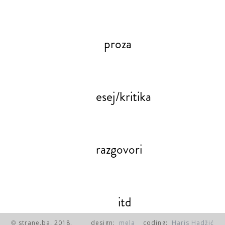
proza
esej/kritika
razgovori
itd
strane.ba, 2018.
design:
mela
coding:
Haris Hadžić
©