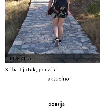
 AUTORA
POEZIJA
Silba Ljutak, poezija
aktuelno
poezija