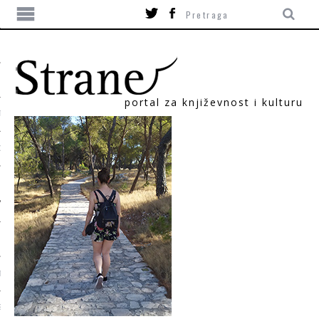
portal za književnost i kulturu
TIKA
ORI
T
SUM