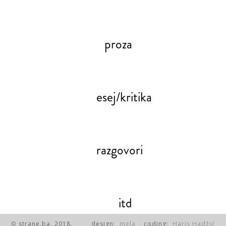
proza
esej/kritika
razgovori
itd
strane.ba, 2018.
design:
mela
coding:
Haris Hadžić
©