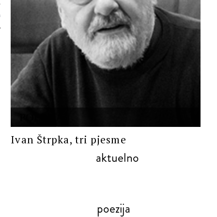
 AUTORA
POEZIJA
Ivan Štrpka, tri pjesme
aktuelno
poezija