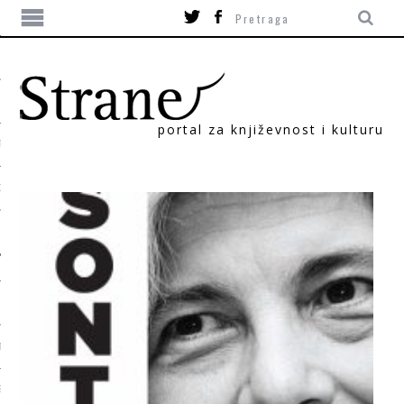
portal za književnost i kulturu
TIKA
ORI
T
SUM