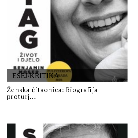
 AUTORA
ESEJ/KRITIKA
Ženska čitaonica: Biografija
proturj...