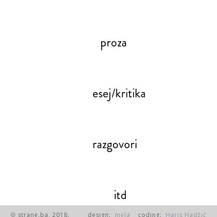
proza
esej/kritika
razgovori
itd
strane.ba, 2018.
design:
mela
coding:
Haris Hadžić
©