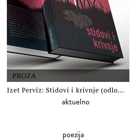
 AUTORA
PROZA
Izet Perviz: Stidovi i krivnje (odlo...
aktuelno
poezija