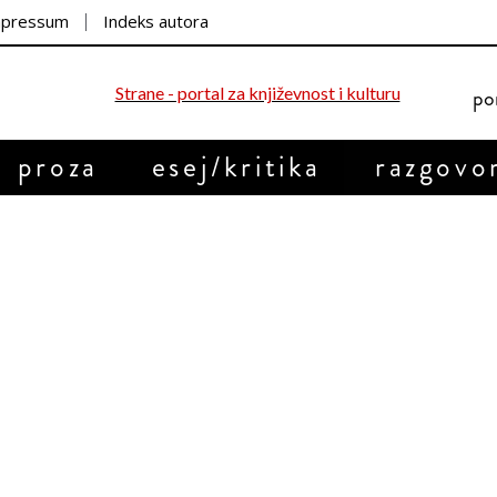
mpressum
Indeks autora
por
proza
esej/kritika
razgovo