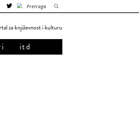
tal za književnost i kulturu
ri
itd