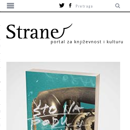
portal za književnost i kulturu
TIKA
ORI
T
SUM