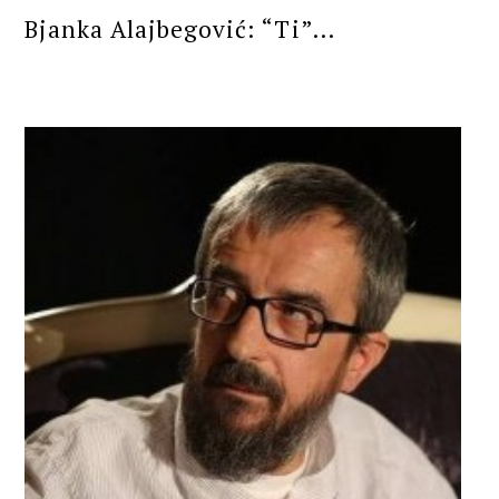
Bjanka Alajbegović: “Ti”...