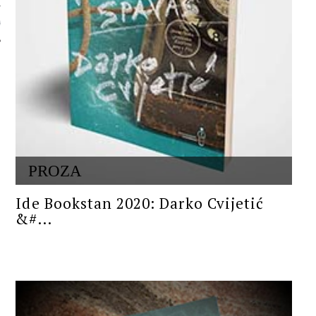
 AUTORA
PROZA
Ide Bookstan 2020: Darko Cvijetić
&#...