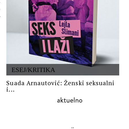
 AUTORA
ESEJ/KRITIKA
Suada Arnautović: Ženski seksualni
i...
aktuelno