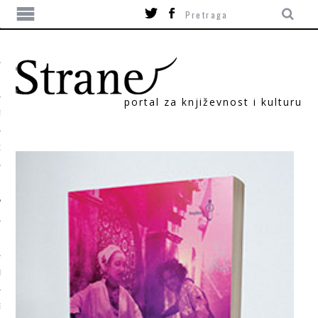
portal za književnost i kulturu
TIKA
ORI
T
SUM