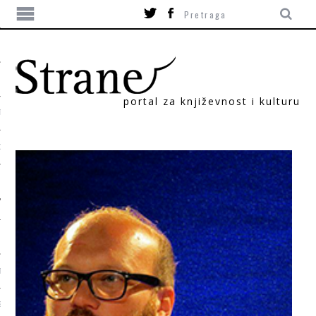
portal za književnost i kulturu
TIKA
ORI
T
SUM