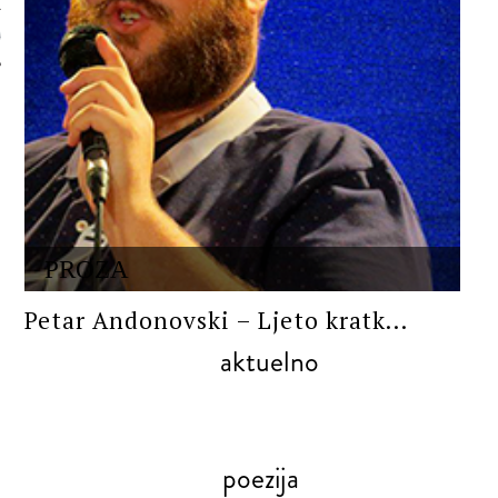
 AUTORA
PROZA
Petar Andonovski – Ljeto kratk...
aktuelno
poezija