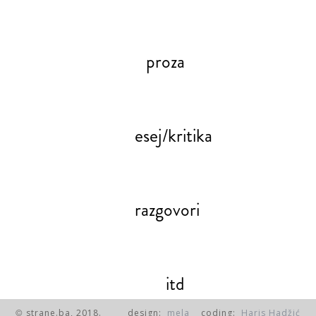
proza
esej/kritika
razgovori
itd
strane.ba, 2018.
design:
mela
coding:
Haris Hadžić
©