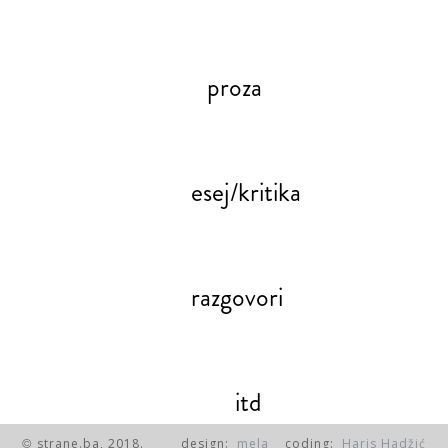
proza
esej/kritika
razgovori
itd
strane.ba, 2018.
design:
mela
coding:
Haris Hadžić
©