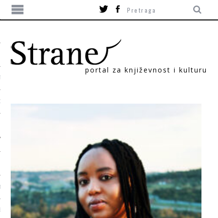
portal za književnost i kulturu
TIKA
ORI
T
SUM