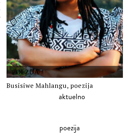
 AUTORA
POEZIJA
Busisiwe Mahlangu, poezija
aktuelno
poezija