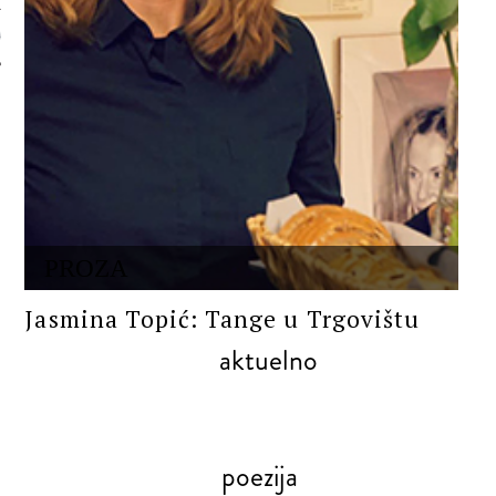
 AUTORA
PROZA
Jasmina Topić: Tange u Trgovištu
aktuelno
poezija