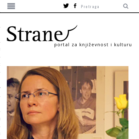
portal za književnost i kulturu
TIKA
ORI
T
SUM