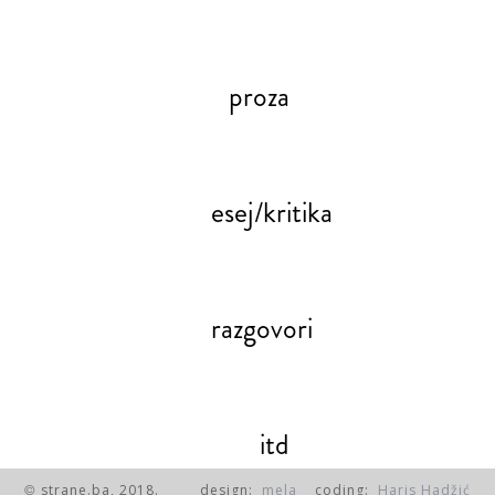
proza
esej/kritika
razgovori
itd
strane.ba, 2018.
design:
mela
coding:
Haris Hadžić
©