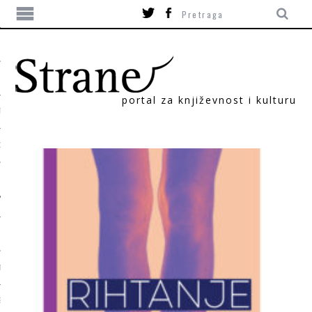
portal za književnost i kulturu
TIKA
ORI
T
SUM