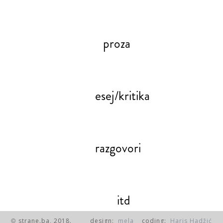
proza
esej/kritika
razgovori
itd
strane.ba, 2018.
design:
mela
coding:
Haris Hadžić
©