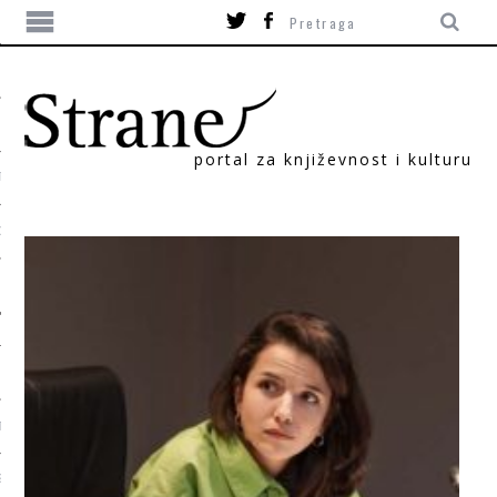
portal za književnost i kulturu
TIKA
ORI
T
SUM