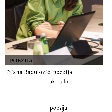
 AUTORA
POEZIJA
Tijana Radulović, poezija
aktuelno
poezija