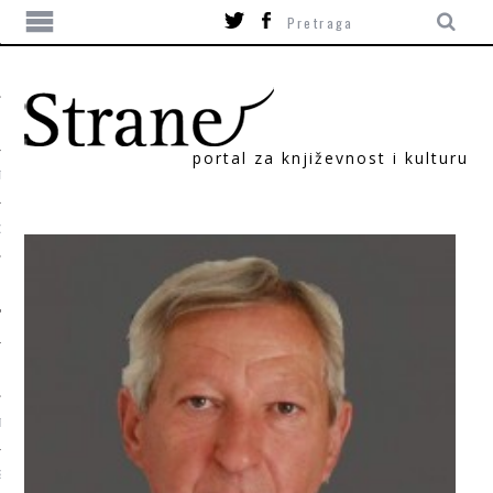
portal za književnost i kulturu
TIKA
ORI
T
SUM