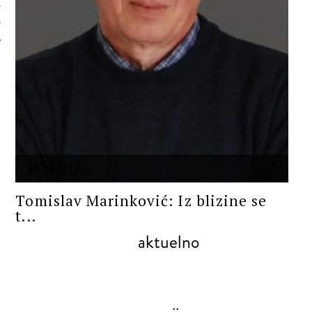
 AUTORA
POEZIJA
Tomislav Marinković: Iz blizine se
t...
aktuelno