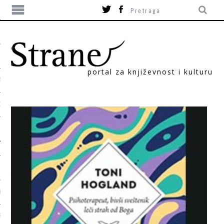
portal za književnost i kulturu
TIKA
ORI
T
SUM