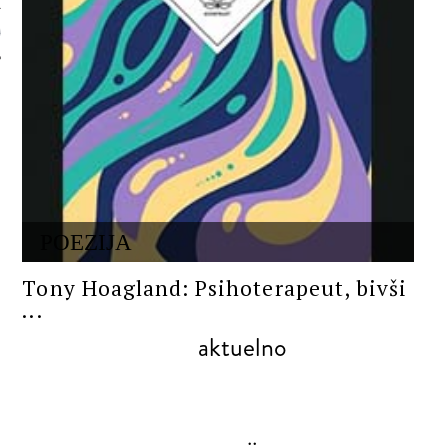
 AUTORA
POEZIJA
Tony Hoagland: Psihoterapeut, bivši
...
aktuelno