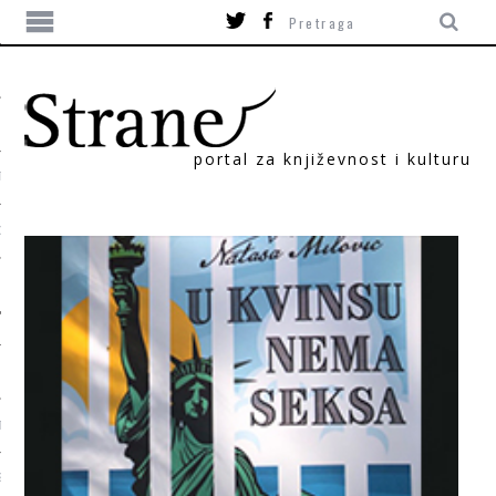
portal za književnost i kulturu
TIKA
ORI
T
SUM