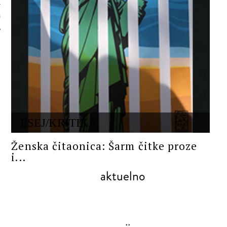
 AUTORA
ESEJ/KRITIKA
Ženska čitaonica: Šarm čitke proze
i...
aktuelno