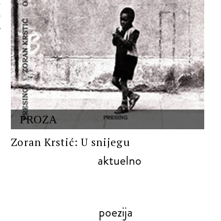
 AUTORA
PROZA
Zoran Krstić: U snijegu
aktuelno
poezija