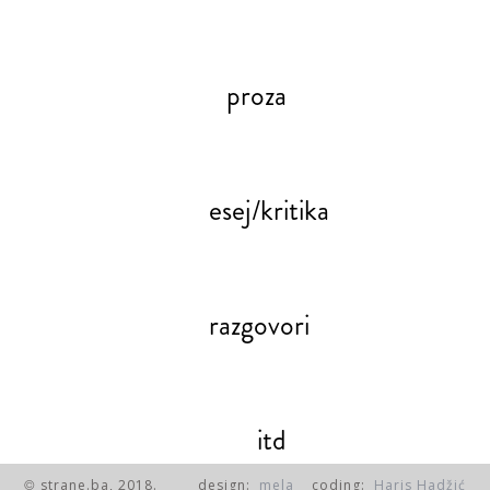
proza
esej/kritika
razgovori
itd
strane.ba, 2018.
design:
mela
coding:
Haris Hadžić
©