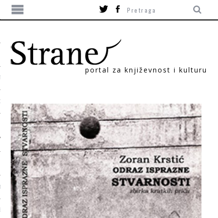
portal za književnost i kulturu
TIKA
ORI
T
SUM