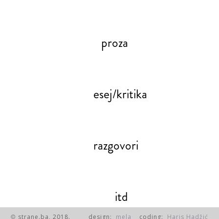
proza
esej/kritika
razgovori
itd
strane.ba, 2018.
design:
mela
coding:
Haris Hadžić
©