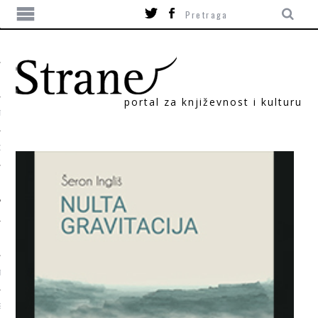
portal za književnost i kulturu
TIKA
ORI
T
SUM