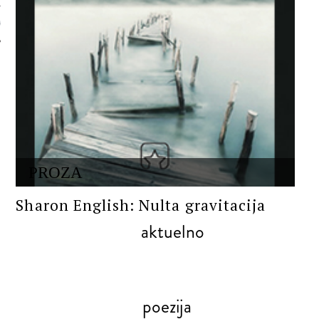
 AUTORA
PROZA
Sharon English: Nulta gravitacija
aktuelno
poezija