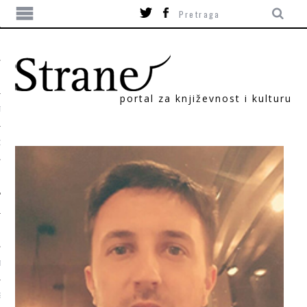
portal za književnost i kulturu
TIKA
ORI
T
SUM