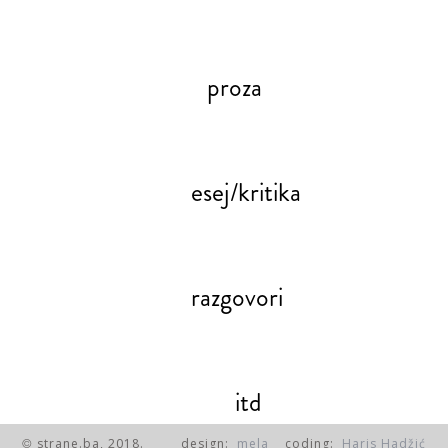
proza
esej/kritika
razgovori
itd
strane.ba, 2018.
design:
mela
coding:
Haris Hadžić
©