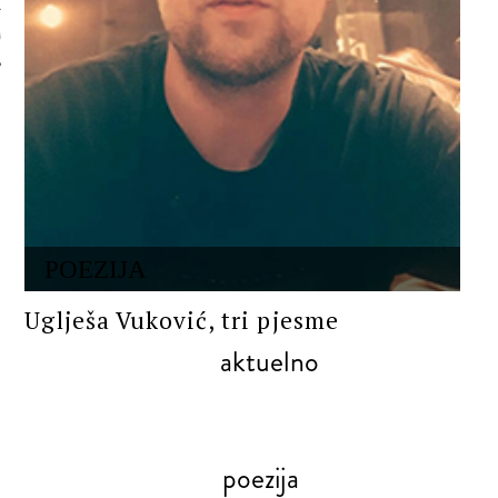
 AUTORA
POEZIJA
Uglješa Vuković, tri pjesme
aktuelno
poezija