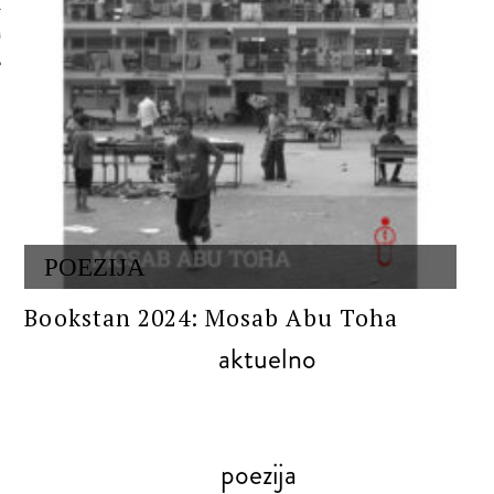
 AUTORA
POEZIJA
Bookstan 2024: Mosab Abu Toha
aktuelno
poezija