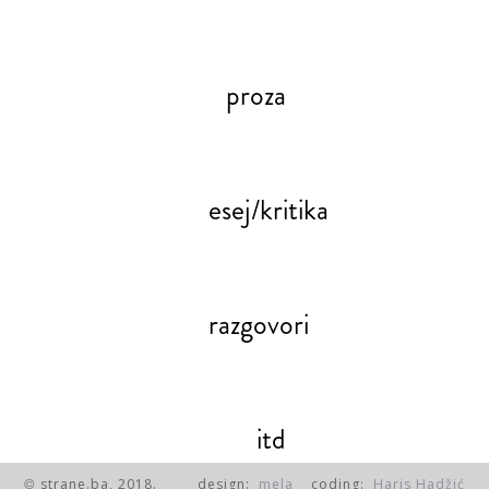
proza
esej/kritika
razgovori
itd
strane.ba, 2018.
design:
mela
coding:
Haris Hadžić
©