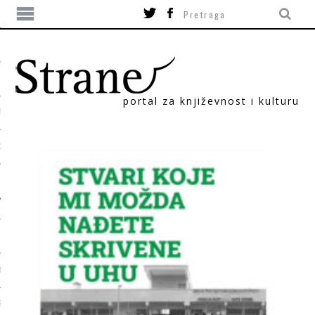
portal za književnost i kulturu
TIKA
ORI
T
SUM