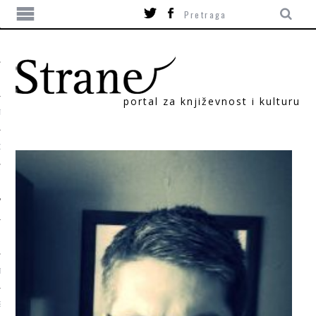
portal za književnost i kulturu
TIKA
ORI
T
SUM