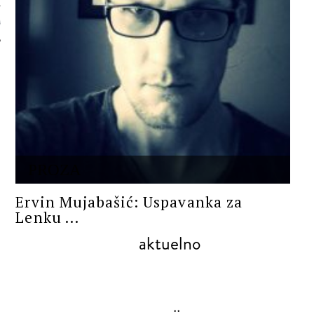
 AUTORA
PROZA
Ervin Mujabašić: Uspavanka za
Lenku ...
aktuelno