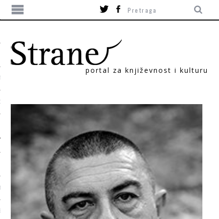
portal za književnost i kulturu
TIKA
ORI
T
SUM