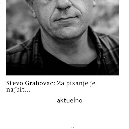
 AUTORA
RAZGOVORI
Stevo Grabovac: Za pisanje je
najbit...
aktuelno