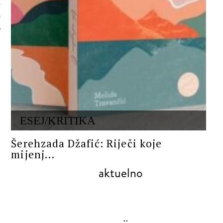
 AUTORA
ESEJ/KRITIKA
Šerehzada Džafić: Riječi koje
mijenj...
aktuelno