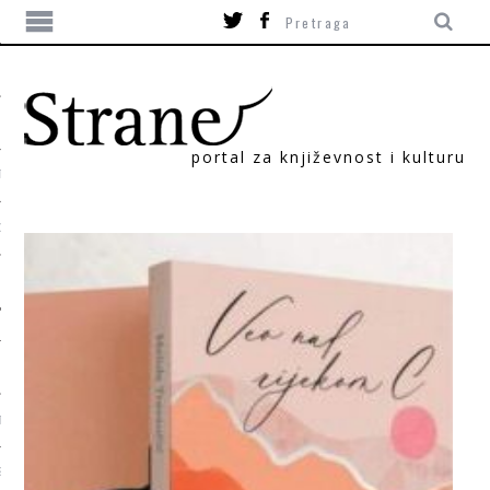
portal za književnost i kulturu
TIKA
ORI
T
SUM