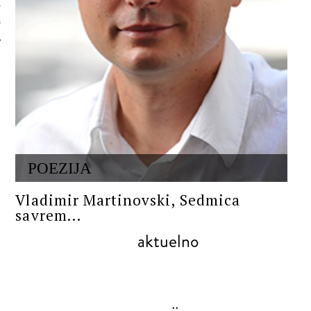
 AUTORA
POEZIJA
Vladimir Martinovski, Sedmica
savrem...
aktuelno