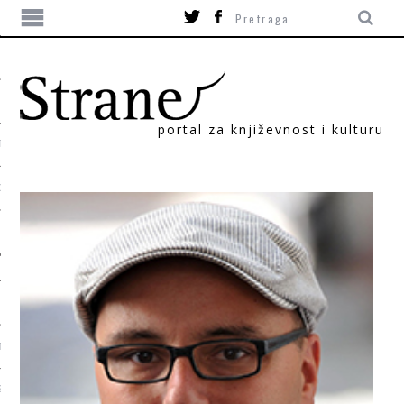
portal za književnost i kulturu
TIKA
ORI
T
SUM