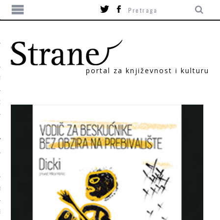
portal za književnost i kulturu
TIKA
ORI
T
SUM