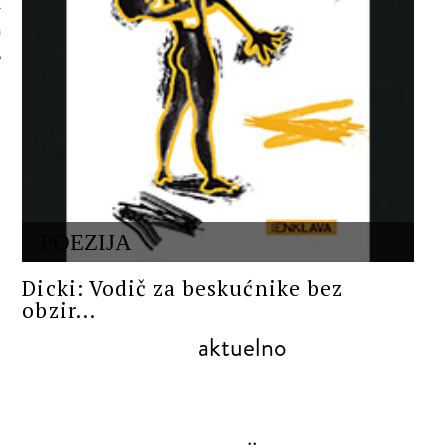
 AUTORA
POEZIJA
Dicki: Vodič za beskućnike bez
obzir...
aktuelno