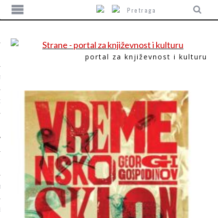
portal za književnost i kulturu
TIKA
ORI
T
SUM