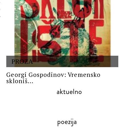
 AUTORA
PROZA
Georgi Gospodinov: Vremensko
skloniš...
aktuelno
poezija