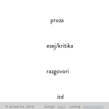
proza
esej/kritika
razgovori
itd
strane.ba, 2018.
design:
mela
coding:
Haris Hadžić
©