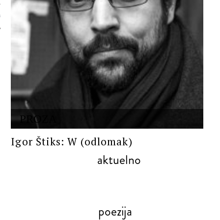
 AUTORA
PROZA
Igor Štiks: W (odlomak)
aktuelno
poezija