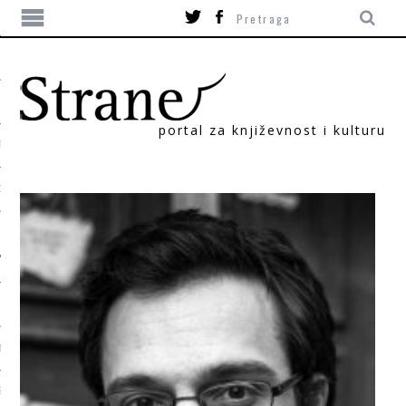
portal za književnost i kulturu
TIKA
ORI
T
SUM