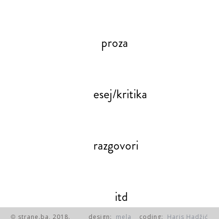
proza
esej/kritika
razgovori
itd
strane.ba, 2018.
design:
mela
coding:
Haris Hadžić
©