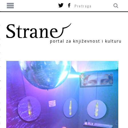
portal za književnost i kulturu
TIKA
ORI
T
SUM