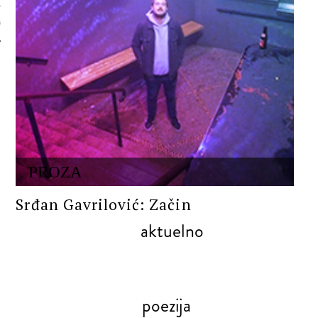
 AUTORA
PROZA
Srđan Gavrilović: Začin
aktuelno
poezija