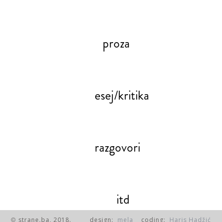
proza
esej/kritika
razgovori
itd
strane.ba, 2018.
design:
mela
coding:
Haris Hadžić
©