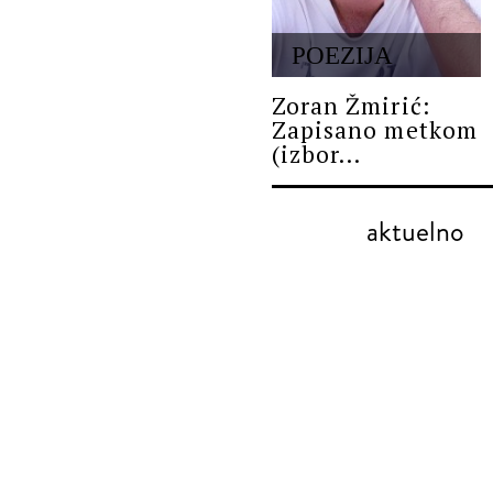
POEZIJA
Zoran Žmirić:
Zapisano metkom
(izbor...
aktuelno