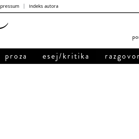
mpressum
Indeks autora
por
proza
esej/kritika
razgovo