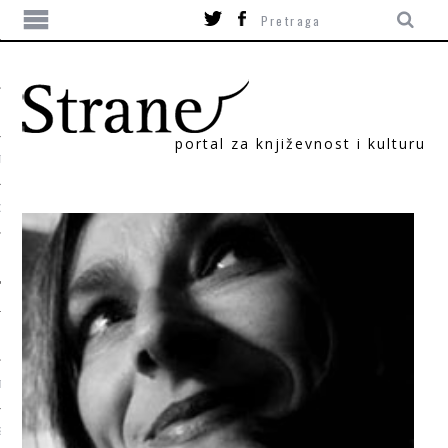
portal za književnost i kulturu
TIKA
ORI
T
SUM