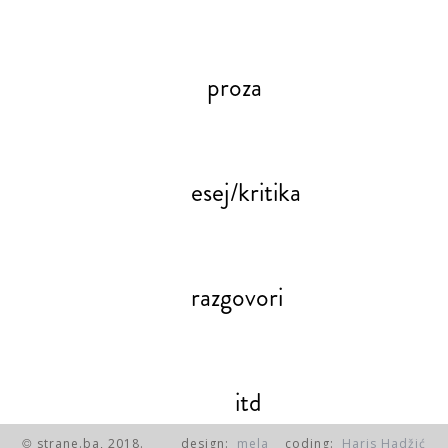
proza
esej/kritika
razgovori
itd
strane.ba, 2018.
design:
mela
coding:
Haris Hadžić
©