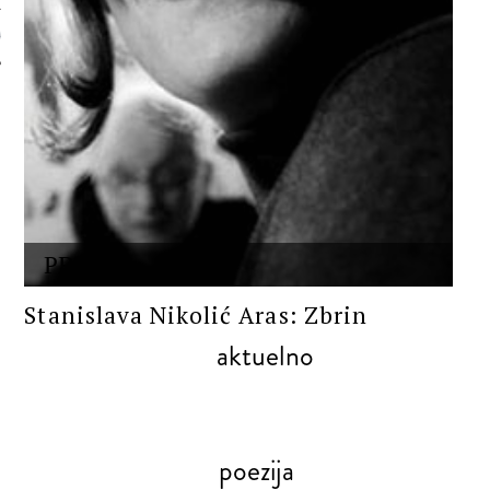
 AUTORA
PROZA
Stanislava Nikolić Aras: Zbrin
aktuelno
poezija