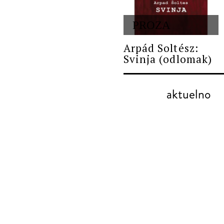
PROZA
Arpád Soltész:
Svinja (odlomak)
aktuelno