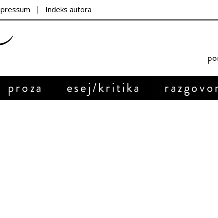
mpressum
Indeks autora
por
proza
esej/kritika
razgovo