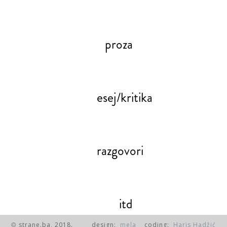
proza
esej/kritika
razgovori
itd
strane.ba, 2018.
design:
mela
coding:
Haris Hadžić
©