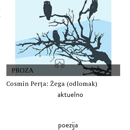
 AUTORA
PROZA
Cosmin Perța: Žega (odlomak)
aktuelno
poezija