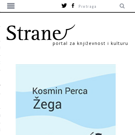
portal za književnost i kulturu
TIKA
ORI
T
SUM