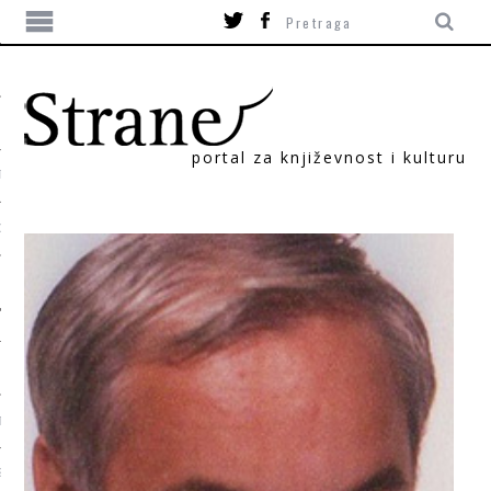
portal za književnost i kulturu
TIKA
ORI
T
SUM