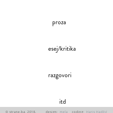
proza
esej/kritika
razgovori
itd
strane.ba, 2018.
design:
mela
coding:
Haris Hadžić
©