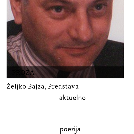
 AUTORA
PROZA
Željko Bajza, Predstava
aktuelno
poezija