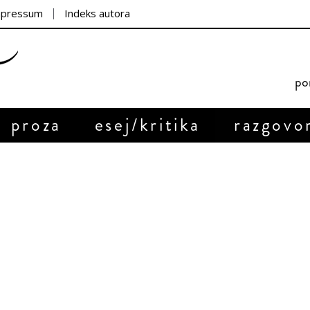
mpressum
Indeks autora
por
proza
esej/kritika
razgovo