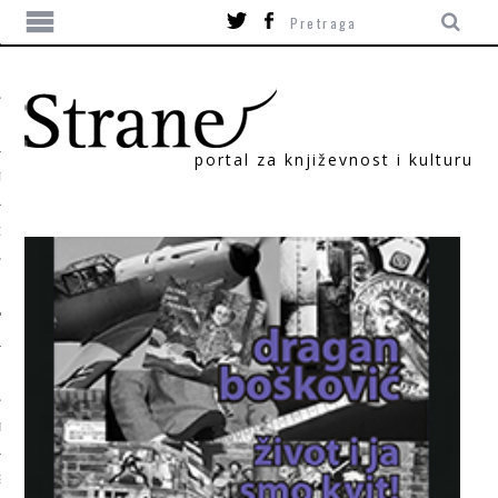
portal za književnost i kulturu
TIKA
ORI
T
SUM