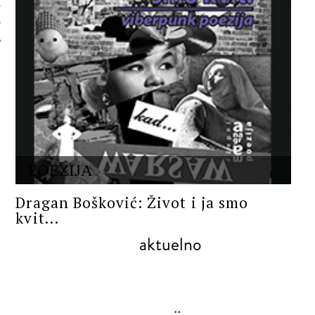
 AUTORA
POEZIJA
Dragan Bošković: Život i ja smo
kvit...
aktuelno